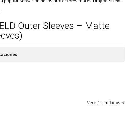
 la popular sensación de los protectores mates Dragon Shield.
O
LD Outer Sleeves – Matte
eeves)
caciones
Ver más productos