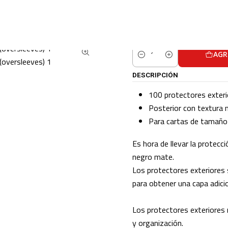
CARTAS TCG
ACCESORIOS TCG
DRAGON SHIELD Outer Sleeves – Matte C
AGR
Cantidad
DESCRIPCIÓN
100 protectores exteri
Posterior con textura
Para cartas de tamañ
Es hora de llevar la protecc
negro mate.
Los protectores exteriores 
para obtener una capa adicio
Los protectores exteriores
y organización.