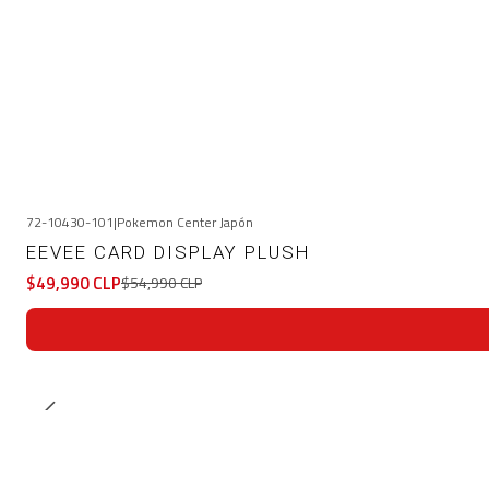
72-10430-101
|
Pokemon Center Japón
-9%
OFF
EEVEE CARD DISPLAY PLUSH
$49,990 CLP
$54,990 CLP