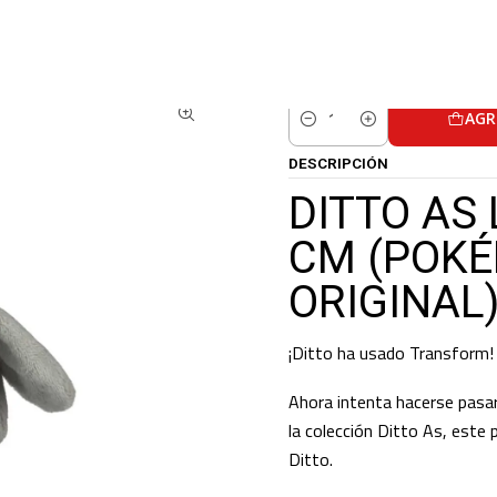
CENTER
PELUCHES POKEMON CENTER
DITTO AS LUCARIO PLUSH – 21 C
AGR
Cantidad
DESCRIPCIÓN
DITTO AS
CM (POK
ORIGINAL
¡Ditto ha usado Transform!
Ahora intenta hacerse pasar
la colección Ditto As, este 
Ditto.