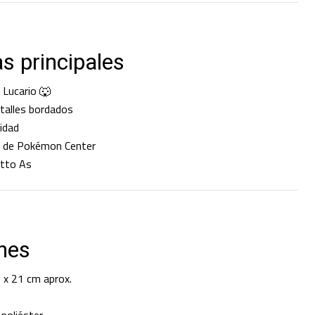
as principales
 Lucario 🐺
talles bordados
lidad
l de Pokémon Center
itto As
nes
 x 21 cm aprox.