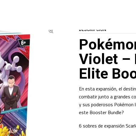
OGO
CARTAS TCG
POKEMON TCG
Reserva Destined Rivals Elite Booste
DESCRIPCIÓN
Pokémon
Violet –
Elite Bo
En esta expansión, el destin
combatir junto a grandes c
y sus poderosos Pokémon li
este Booster Bundle?
6 sobres de expansión Scarl