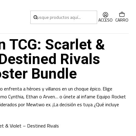
r Bundle INGLÉS
ACCESO
CARRO
 TCG: Scarlet &
 Destined Rivals
oster Bundle
o enfrenta a héroes y villanos en un choque épico. Elige
omo Cynthia, Ethan o Arven… o únete al infame Equipo Rocket
derados por Mewtwo ex. ¡La decisión es tuya ¿Qué incluye
et & Violet – Destined Rivals