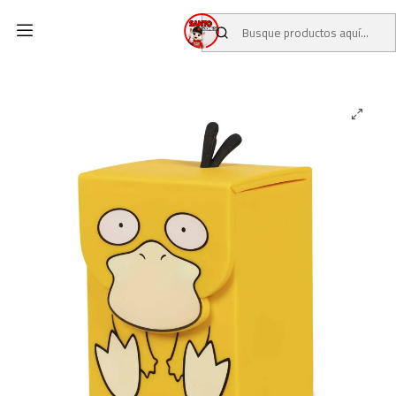
Inicio
CATALOGO
POKEMON CENTER
ACCESORIOS / TCG POKEMON CENTER
Deck Box Psyduck Deck Buddies Pokémon Center