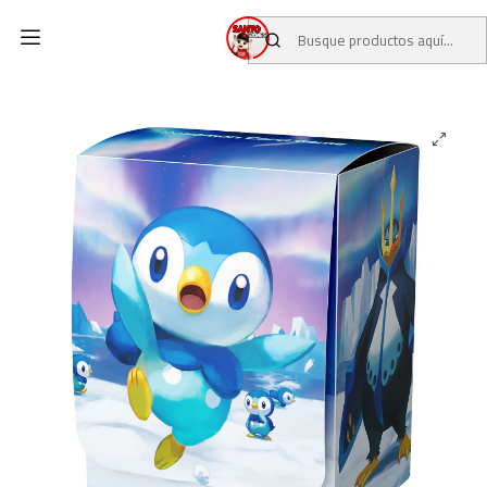
Inicio
CATALOGO
CARTAS TCG
ACCESORIOS TCG
Deck Box Pokémon – Piplup, Prinplup & Empoleon | Pokémon
Center Original