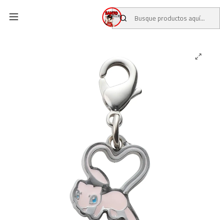
Inicio
CATALOGO
POKEMON CENTER
#0151 Mew Dije Charm Individual